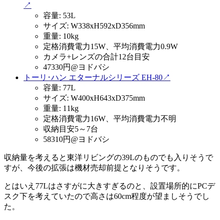
↗
容量: 53L
サイズ: W338xH592xD356mm
重量: 10kg
定格消費電力15W、平均消費電力0.9W
カメラ+レンズの合計12台目安
47330円@ヨドバシ
トーリ･ハン エターナルシリーズ EH-80
↗
容量: 77L
サイズ: W400xH643xD375mm
重量: 11kg
定格消費電力16W、平均消費電力不明
収納目安5～7台
58310円@ヨドバシ
収納量を考えると東洋リビングの39Lのものでも入りそうで
すが、今後の拡張は機材売却前提となりそうです。
とはいえ77Lはさすがに大きすぎるのと、設置場所的にPCデ
スク下を考えていたので高さは60cm程度が望ましそうでし
た。