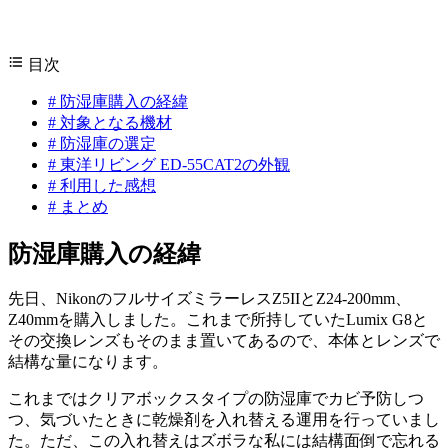
目次
#
防湿庫購入の経緯
#
対象となる機材
#
防湿庫の選定
#
東洋リビング ED-55CAT2の外観
#
利用した感想
#
まとめ
防湿庫購入の経緯
先日、NikonのフルサイズミラーレスZ5IIとZ24-200mm、
Z40mmを購入しました。これまで所持していたLumix G8と
その交換レンズもそのまま置いてあるので、本体とレンズで
結構な量になります。
これまではクリアボックスタイプの防湿庫でカビ予防しつ
つ、気づいたときに乾燥剤を入れ替える運用を行っていまし
た。ただ、この入れ替えはズボラな私には結構面倒で忘れる