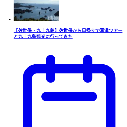
【佐世保・九十九島】佐世保から日帰りで軍港ツアー
と九十九島観光に行ってきた