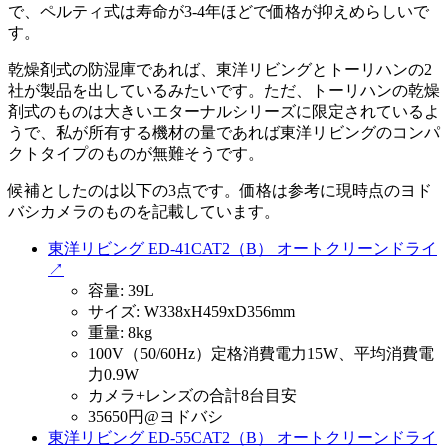
で、ペルティ式は寿命が3-4年ほどで価格が抑えめらしいで
す。
乾燥剤式の防湿庫であれば、東洋リビングとトーリハンの2
社が製品を出しているみたいです。ただ、トーリハンの乾燥
剤式のものは大きいエターナルシリーズに限定されているよ
うで、私が所有する機材の量であれば東洋リビングのコンパ
クトタイプのものが無難そうです。
候補としたのは以下の3点です。価格は参考に現時点のヨド
バシカメラのものを記載しています。
東洋リビング ED-41CAT2（B） オートクリーンドライ
↗
容量: 39L
サイズ: W338xH459xD356mm
重量: 8kg
100V（50/60Hz）定格消費電力15W、平均消費電
力0.9W
カメラ+レンズの合計8台目安
35650円@ヨドバシ
東洋リビング ED-55CAT2（B） オートクリーンドライ