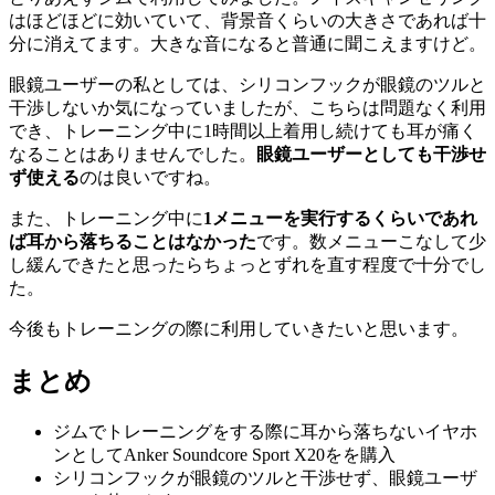
はほどほどに効いていて、背景音くらいの大きさであれば十
分に消えてます。大きな音になると普通に聞こえますけど。
眼鏡ユーザーの私としては、シリコンフックが眼鏡のツルと
干渉しないか気になっていましたが、こちらは問題なく利用
でき、トレーニング中に1時間以上着用し続けても耳が痛く
なることはありませんでした。
眼鏡ユーザーとしても干渉せ
ず使える
のは良いですね。
また、トレーニング中に
1メニューを実行するくらいであれ
ば耳から落ちることはなかった
です。数メニューこなして少
し緩んできたと思ったらちょっとずれを直す程度で十分でし
た。
今後もトレーニングの際に利用していきたいと思います。
まとめ
ジムでトレーニングをする際に耳から落ちないイヤホ
ンとしてAnker Soundcore Sport X20をを購入
シリコンフックが眼鏡のツルと干渉せず、眼鏡ユーザ