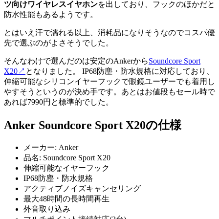
ツ向けワイヤレスイヤホン
を出しており、フックのほかだと
防水性能もあるようです。
とはいえ汗で濡れる以上、消耗品になりそうなのでコスパ優
先で選ぶのがよさそうでした。
そんなわけで選んだのは安定のAnkerから
Soundcore Sport
X20
↗
となりました。 IP68防塵・防水規格に対応しており、
伸縮可能なシリコンイヤーフックで眼鏡ユーザーでも着用し
やすそうというのが決め手です。あとはお値段もセール時で
あれば7990円と標準的でした。
Anker Soundcore Sport X20の仕様
メーカー: Anker
品名: Soundcore Sport X20
伸縮可能なイヤーフック
IP68防塵・防水規格
アクティブノイズキャンセリング
最大48時間の長時間再生
外音取り込み