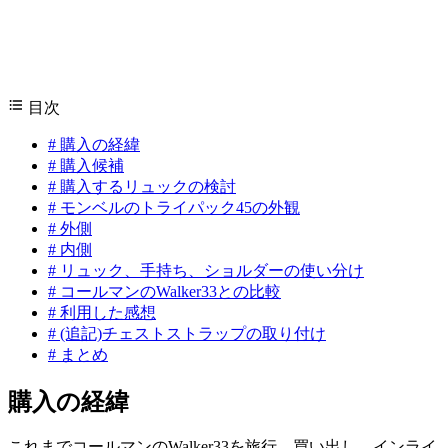
目次
#
購入の経緯
#
購入候補
#
購入するリュックの検討
#
モンベルのトライパック45の外観
#
外側
#
内側
#
リュック、手持ち、ショルダーの使い分け
#
コールマンのWalker33との比較
#
利用した感想
#
(追記)チェストストラップの取り付け
#
まとめ
購入の経緯
これまでコールマンのWalker33を旅行、買い出し、インライ