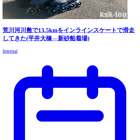
荒川河川敷で13.5kmをインラインスケートで滑走
してきた(平井大橋⇔新砂船着場)
Internal