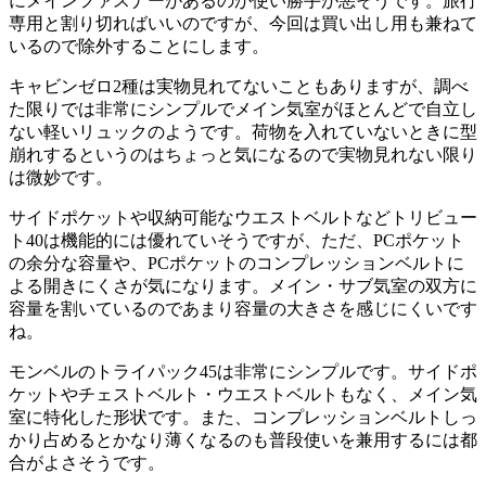
にメインファスナーがあるのが使い勝手が悪そうです。旅行
専用と割り切ればいいのですが、今回は買い出し用も兼ねて
いるので除外することにします。
キャビンゼロ2種は実物見れてないこともありますが、調べ
た限りでは非常にシンプルでメイン気室がほとんどで自立し
ない軽いリュックのようです。荷物を入れていないときに型
崩れするというのはちょっと気になるので実物見れない限り
は微妙です。
サイドポケットや収納可能なウエストベルトなどトリビュー
ト40は機能的には優れていそうですが、ただ、PCポケット
の余分な容量や、PCポケットのコンプレッションベルトに
よる開きにくさが気になります。メイン・サブ気室の双方に
容量を割いているのであまり容量の大きさを感じにくいです
ね。
モンベルのトライパック45は非常にシンプルです。サイドポ
ケットやチェストベルト・ウエストベルトもなく、メイン気
室に特化した形状です。また、コンプレッションベルトしっ
かり占めるとかなり薄くなるのも普段使いを兼用するには都
合がよさそうです。