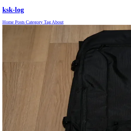
ksk-log
Home
Posts
Category
Tag
About