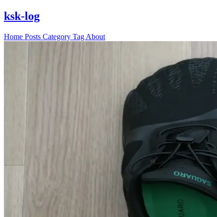
ksk-log
Home
Posts
Category
Tag
About