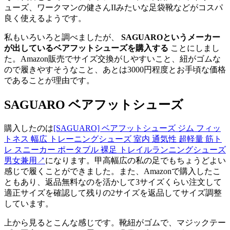
ューズ、ワークマンの健さんIIみたいな足袋靴などがコスパ
良く使えるようです。
私もいろいろと調べましたが、
SAGUAROというメーカー
が出しているベアフットシューズを購入する
ことにしまし
た。Amazon販売でサイズ交換がしやすいこと、紐がゴムな
ので履きやすそうなこと、あとは3000円程度とお手頃な価格
であることが理由です。
SAGUARO ベアフットシューズ
購入したのは
[SAGUARO] ベアフットシューズ ジム フィッ
トネス 幅広 トレーニングシューズ 室内 通気性 超軽量 筋ト
レ スニーカー ポータブル 裸足 トレイルランニングシューズ
男女兼用
↗
になります。甲高幅広の私の足でもちょうどよい
感じで履くことができました。また、Amazonで購入したこ
ともあり、返品無料なのを活かして3サイズくらい注文して
適正サイズを確認して残りの2サイズを返品してサイズ調整
しています。
上から見るとこんな感じです。靴紐がゴムで、マジックテー