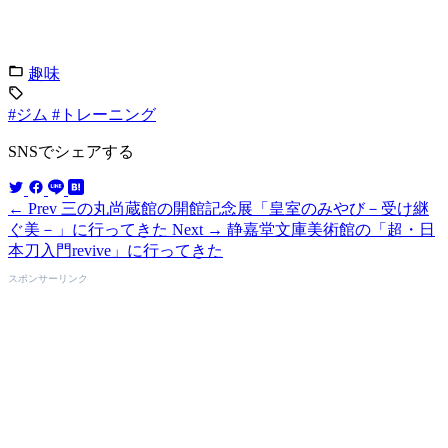
趣味
#ジム
#トレーニング
SNSでシェアする
← Prev
三の丸尚蔵館の開館記念展「皇室のみやび－受け継
ぐ美－」に行ってきた
Next →
静嘉堂文庫美術館の「超・日
本刀入門revive」に行ってきた
スポンサーリンク