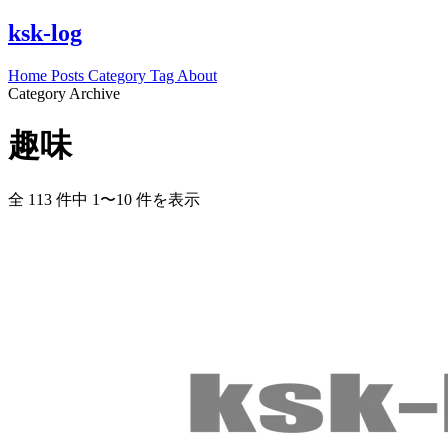
ksk-log
Home
Posts
Category
Tag
About
Category Archive
趣味
全 113 件中 1〜10 件を表示