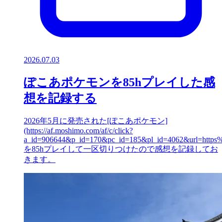
2026.07.03
ぽこあポケモンを85hプレイした感
想を記録する
2026年5月に発売された[ぽこあポケモン]
(https://af.moshimo.com/af/c/click?
a_id=906644&p_id=170&pc_id=185&pl_id=4062&url=ht
を85hプレイして一区切りつけたので感想を記録してお
きます。