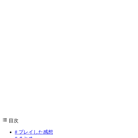
目次
#
プレイした感想