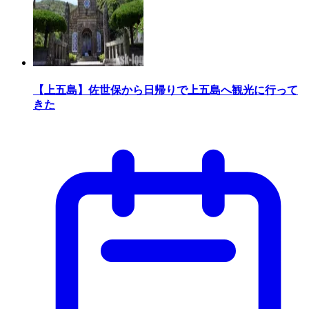
【上五島】佐世保から日帰りで上五島へ観光に行って
きた