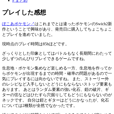
#
まとめ
プレイした感想
ぽこあポケモン
↗
はこれまでとは違ったポケモンのSwich2新
作ということで興味があり、発売日に購入してちょこちょこ
とプレイを進めていました。
現時点のプレイ時間は85hほどです。
ざっくりとした印象としてはバトルもなく長期間にわたって
少しずつのんびりプレイできるゲームですね。
生息地・ポケモン集めなど楽しめる一方、生息地を作ってか
らポケモンが出現するまでの時間・確率の問題があるので一
気にプレイするには向かないですね。 また、ストーリー外
のレシピなど入手しないとどうにもならないストップ要素も
あります。 あとはランダム要素の強い化石、鎧の破片、ギ
ターの弦などはひたすら穴掘りしてもどうにもならないのが
ネックです。 自分は鎧とギターはどうにかなったが、化石
については2種類が全然でなかったです。