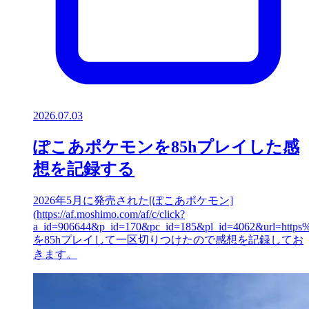
2026.07.03
ぽこあポケモンを85hプレイした感
想を記録する
2026年5月に発売された[ぽこあポケモン]
(https://af.moshimo.com/af/c/click?
a_id=906644&p_id=170&pc_id=185&pl_id=4062&url=ht
を85hプレイして一区切りつけたので感想を記録してお
きます。