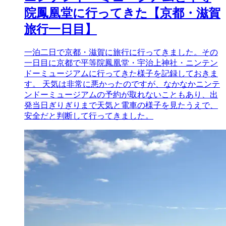
院鳳凰堂に行ってきた【京都・滋賀
旅行一日目】
一泊二日で京都・滋賀に旅行に行ってきました。その
一日目に京都で平等院鳳凰堂・宇治上神社・ニンテン
ドーミュージアムに行ってきた様子を記録しておきま
す。 天気は非常に悪かったのですが、なかなかニンテ
ンドーミュージアムの予約が取れないこともあり、出
発当日ぎりぎりまで天気と電車の様子を見たうえで、
安全だと判断して行ってきました。