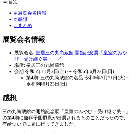
目次
#
展覧会名情報
#
感想
#
まとめ
展覧会名情報
展覧会名:
皇居三の丸尚蔵館 開館記念展「皇室のみや
び－受け継ぐ美－」
↗
場所: 皇居三の丸尚蔵館
会期 令和5年11月3日(金) 〜 令和6年6月23日(日)
第4期: 三の丸尚蔵館の名品 令和6年5月21日(火)～
令和6年6月23日(日)
感想
三の丸尚蔵館の開館記念展「皇室のみやび－受け継ぐ美－」
の第4期に唐獅子図屛風が出展されるとのことだったので、
有給ついでに見に行ってきました。