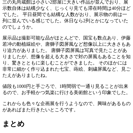
三の丸尚蔵館は小さい2部屋に大きい作品が並んでおり、展
示数自体は結構少なく、じっくり見ても滞在時間は40分ほど
でした。 平日昼間でも結構な人数がおり、展示物の前は一
列に並んでいる感じでした。休日なら2列とかになっていた
のでしょうか。
展示品は撮影可能な品がほとんどで、国宝も数点あり、伊藤
若冲の動植綵絵や、唐獅子図屏風など想像以上に大きさもあ
り迫力がありました。 唐獅子図屏風は写真で見たことがあ
りましたが、想像を超える大きさで対の屏風もあることを知
り、驚きとともに楽しむことができました。 そのほかには
非常に細かく作り込まれた七宝、蒔絵、刺繍屏風など、見ご
たえがありましたね。
値段も1000円と手ごろで、1時間弱で一通り見ることが出来
るので、お手軽かつ気楽に行ける美術館という印象でした。
これからも色々な企画展を行うようなので、興味があるもの
があればまた行きたいところです。
まとめ