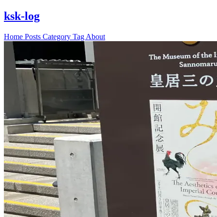
ksk-log
Home
Posts
Category
Tag
About