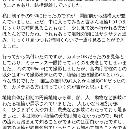
うこともあり、結構混雑していました。
私は朝イチの9:30に行ったのですが、開館前から結構人が並
んでいました。ただ、中に入ってみると皆さん埴輪1つ1つを
じっくり長時間見ることもなく、少し見て次へ行かれる方が
ほとんどでしたね。それもあって混雑の割にはサクサクと進
み、じっくり見つつも2時間くらいで一通り見ることができ
ました。
行ってから気付いたのですが、カメラOKだったのを見落と
しており、ミラーレス一眼持っていくのを失念してしまいま
した。 なのでiPhoneにて撮影しましたが、宮内庁管轄のもの
以外はすべて撮影出来たので、埴輪はほぼ撮影OKというよ
うな感じでした。 国宝の挂甲の武人とかも撮影OKだったの
で、カメラある方は持っていくのが吉かと思います。
埴輪自体は初期の円筒埴輪から家、船、人、動物など多岐に
わたる埴輪が展示されていました。 人もかなり種別が多
く、ひさまずく人や力士、農夫など多岐にわたっており驚き
ました。 私は細かい埴輪の分類は知らなかったので、時代
の流れも踏まえて知ることができたのは面白かったですし、
地方の埴輪が独自色出ていったことも初めて知ることができ