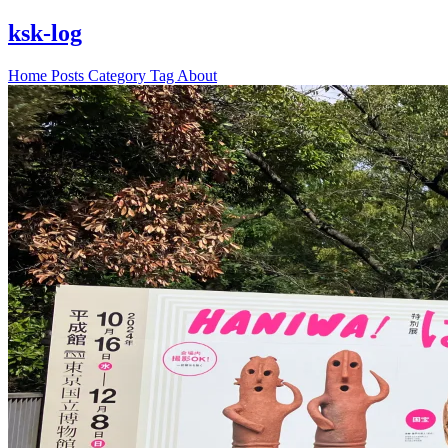
ksk-log
Home
Posts
Category
Tag
About