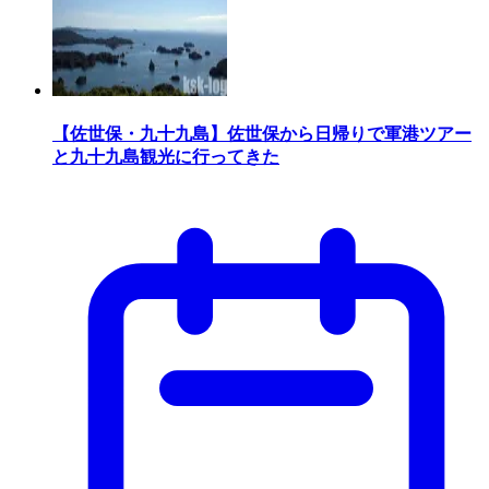
【佐世保・九十九島】佐世保から日帰りで軍港ツアー
と九十九島観光に行ってきた