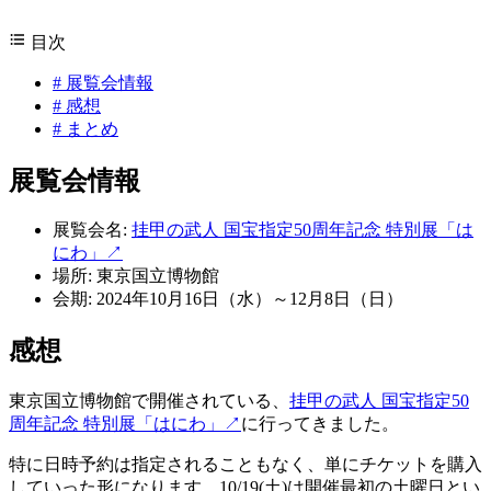
目次
#
展覧会情報
#
感想
#
まとめ
展覧会情報
展覧会名:
挂甲の武人 国宝指定50周年記念 特別展「は
にわ」
↗
場所: 東京国立博物館
会期: 2024年10月16日（水）～12月8日（日）
感想
東京国立博物館で開催されている、
挂甲の武人 国宝指定50
周年記念 特別展「はにわ」
↗
に行ってきました。
特に日時予約は指定されることもなく、単にチケットを購入
していった形になります。10/19(土)は開催最初の土曜日とい