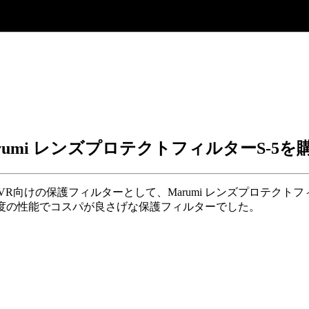
mi レンズプロテクトフィルターS-5を
200mm f/4-6.3 VR向けの保護フィルターとして、Marumi レンズ
程度の性能でコスパが良さげな保護フィルターでした。