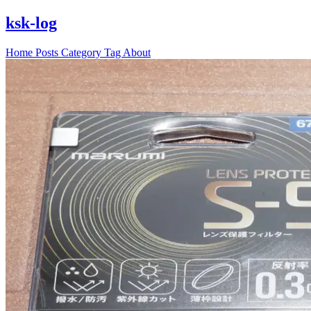
ksk-log
Home
Posts
Category
Tag
About