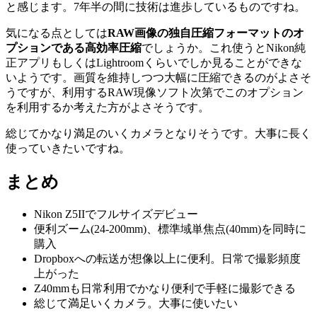
と感じます。7年半の間に技術は進歩しているものですね。
気になる点としては
RAW画像の独自圧縮フォーマットのオ
プションである高効率圧縮
でしょうか。これ使うとNikon純
正アプリもしくはLightroomくらいでしか見ることができな
いようです。画質を維持しつつ大幅に圧縮できるのがよさそ
うですが、利用するRAW現像ソフト次第でこのオプション
を利用するか考えた方がよさそうです。
総じてかなり満足のいくカメラとなりそうです。大事に長く
使っていきたいですね。
まとめ
Nikon Z5IIでフルサイズデビュー
便利ズーム(24-200mm)、標準域単焦点(40mm)を同時に
購入
Dropboxへの転送が想像以上に便利。日常で撮影頻度
上がった
Z40mmも日常利用でかなり便利で手軽に撮影できる
総じて満足いくカメラ。大事に使いたい