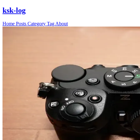
ksk-log
Home
Posts
Category
Tag
About