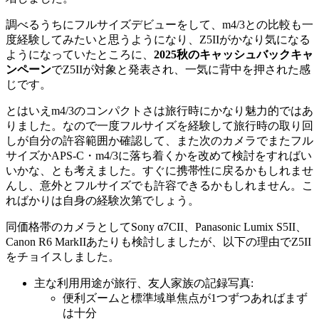
調べるうちにフルサイズデビューをして、m4/3との比較も一
度経験してみたいと思うようになり、Z5IIがかなり気になる
ようになっていたところに、
2025秋のキャッシュバックキャ
ンペーン
でZ5IIが対象と発表され、一気に背中を押された感
じです。
とはいえm4/3のコンパクトさは旅行時にかなり魅力的ではあ
りました。なので一度フルサイズを経験して旅行時の取り回
しが自分の許容範囲か確認して、また次のカメラでまたフル
サイズかAPS-C・m4/3に落ち着くかを改めて検討をすればい
いかな、とも考えました。すぐに携帯性に戻るかもしれませ
んし、意外とフルサイズでも許容できるかもしれません。こ
ればかりは自身の経験次第でしょう。
同価格帯のカメラとしてSony α7CII、Panasonic Lumix S5II、
Canon R6 MarkIIあたりも検討しましたが、以下の理由でZ5II
をチョイスしました。
主な利用用途が旅行、友人家族の記録写真:
便利ズームと標準域単焦点が1つずつあればまず
は十分