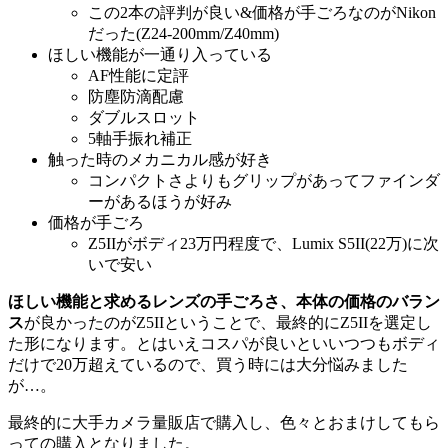
この2本の評判が良い&価格が手ごろなのがNikon
だった(Z24-200mm/Z40mm)
ほしい機能が一通り入っている
AF性能に定評
防塵防滴配慮
ダブルスロット
5軸手振れ補正
触った時のメカニカル感が好き
コンパクトさよりもグリップがあってファインダ
ーがあるほうが好み
価格が手ごろ
Z5IIがボディ23万円程度で、Lumix S5II(22万)に次
いで安い
ほしい機能と求めるレンズの手ごろさ、本体の価格のバラン
ス
が良かったのがZ5IIということで、最終的にZ5IIを選定し
た形になります。とはいえコスパが良いといいつつもボディ
だけで20万超えているので、買う時には大分悩みました
が…。
最終的に大手カメラ量販店で購入し、色々とおまけしてもら
っての購入となりました。