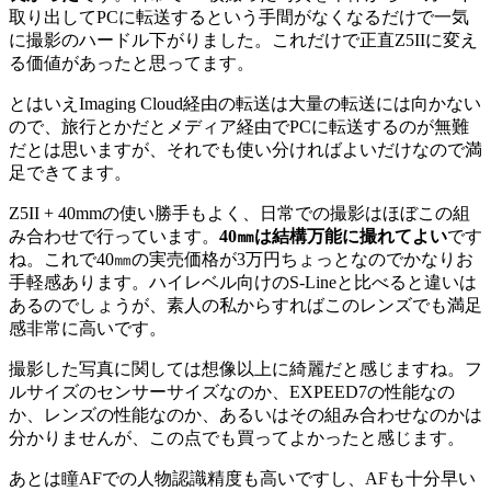
取り出してPCに転送するという手間がなくなるだけで一気
に撮影のハードル下がりました。これだけで正直Z5IIに変え
る価値があったと思ってます。
とはいえImaging Cloud経由の転送は大量の転送には向かない
ので、旅行とかだとメディア経由でPCに転送するのが無難
だとは思いますが、それでも使い分ければよいだけなので満
足できてます。
Z5II + 40mmの使い勝手もよく、日常での撮影はほぼこの組
み合わせで行っています。
40㎜は結構万能に撮れてよい
です
ね。これで40㎜の実売価格が3万円ちょっとなのでかなりお
手軽感あります。ハイレベル向けのS-Lineと比べると違いは
あるのでしょうが、素人の私からすればこのレンズでも満足
感非常に高いです。
撮影した写真に関しては想像以上に綺麗だと感じますね。フ
ルサイズのセンサーサイズなのか、EXPEED7の性能なの
か、レンズの性能なのか、あるいはその組み合わせなのかは
分かりませんが、この点でも買ってよかったと感じます。
あとは瞳AFでの人物認識精度も高いですし、AFも十分早い