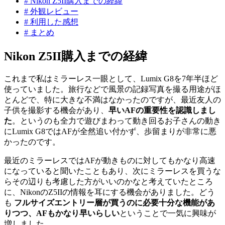
#
Nikon Z5II購入までの経緯
#
外観レビュー
#
利用した感想
#
まとめ
Nikon Z5II購入までの経緯
これまで私はミラーレス一眼として、Lumix G8を7年半ほど
使っていました。旅行などで風景の記録写真を撮る用途がほ
とんどで、特に大きな不満はなかったのですが、最近友人の
子供を撮影する機会があり、
早いAFの重要性を認識しまし
た
。というのも全力で遊びまわって動き回るお子さんの動き
にLumix G8ではAFが全然追い付かず、歩留まりが非常に悪
かったのです。
最近のミラーレスではAFが動きものに対してもかなり高速
になっていると聞いたこともあり、次にミラーレスを買うな
らその辺りも考慮した方がいいのかなと考えていたところ
に、NikonのZ5IIの情報を耳にする機会がありました。どう
も
フルサイズエントリー層が買うのに必要十分な機能があ
りつつ、AFもかなり早いらしい
ということで一気に興味が
増しました。