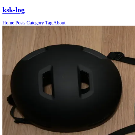
ksk-log
Home
Posts
Category
Tag
About