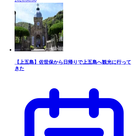
【上五島】佐世保から日帰りで上五島へ観光に行って
きた