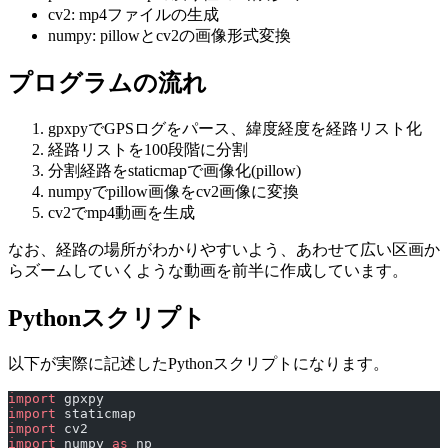
cv2: mp4ファイルの生成
numpy: pillowとcv2の画像形式変換
プログラムの流れ
gpxpyでGPSログをパース、緯度経度を経路リスト化
経路リストを100段階に分割
分割経路をstaticmapで画像化(pillow)
numpyでpillow画像をcv2画像に変換
cv2でmp4動画を生成
なお、経路の場所がわかりやすいよう、あわせて広い区画か
らズームしていくような動画を前半に作成しています。
Pythonスクリプト
以下が実際に記述したPythonスクリプトになります。
import
 gpxpy
import
 staticmap
import
 cv2
import
 numpy 
as
 np