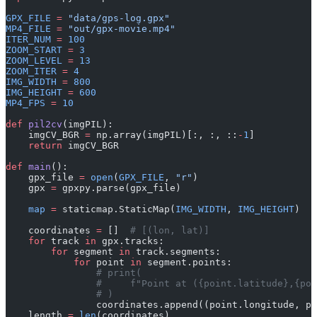
GPX_FILE
 =
 "data/gps-log.gpx"
MP4_FILE
 =
 "out/gpx-movie.mp4"
ITER_NUM
 =
 100
ZOOM_START
 =
 3
ZOOM_LEVEL
 =
 13
ZOOM_ITER
 =
 4
IMG_WIDTH
 =
 800
IMG_HEIGHT
 =
 600
MP4_FPS
 =
 10
def
 pil2cv
(imgPIL):
    imgCV_BGR 
=
 np.array(imgPIL)[:, :, ::
-
1
]
    return
 imgCV_BGR
def
 main
():
    gpx_file 
=
 open
(
GPX_FILE
, 
"r"
)
    gpx 
=
 gpxpy.parse(gpx_file)
    map
 =
 staticmap.StaticMap(
IMG_WIDTH
, 
IMG_HEIGHT
)
    coordinates 
=
 []  
# [(lon, lat)]
    for
 track 
in
 gpx.tracks:
        for
 segment 
in
 track.segments:
            for
 point 
in
 segment.points:
                # print(
                #     f"Point at ({point.latitude},{poi
                # )
                coordinates.append((point.longitude, po
    length 
=
 len
(coordinates)