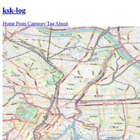
ksk-log
Home
Posts
Category
Tag
About