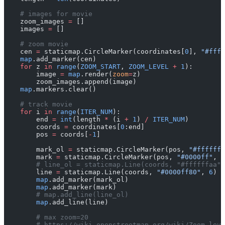
    # images for movie
    zoom_images 
=
 []
    images 
=
 []
    # zoom movie
    cen 
=
 staticmap.CircleMarker(coordinates[
0
], 
"#ffff
    map
.add_marker(cen)
    for
 z 
in
 range
(
ZOOM_START
, 
ZOOM_LEVEL
 +
 1
):
        image 
=
 map
.render(
zoom
=
z)
        zoom_images.append(image)
    map
.markers.clear()
    # track movie
    for
 i 
in
 range
(
ITER_NUM
):
        end 
=
 int
(length 
*
 (i 
+
 1
) 
/
 ITER_NUM
)
        coords 
=
 coordinates[
0
:end]
        pos 
=
 coords[
-
1
]
        mark_ol 
=
 staticmap.CircleMarker(pos, 
"#ffffff"
        mark 
=
 staticmap.CircleMarker(pos, 
"#0000ff"
, 
1
        # line_ol = staticmap.Line(coords, "#ffffffaa",
        line 
=
 staticmap.Line(coords, 
"#0000ff80"
, 
6
)
        map
.add_marker(mark_ol)
        map
.add_marker(mark)
        # map.add_line(line_ol)
        map
.add_line(line)
        # max zoom=20
        # https://wiki.openstreetmap.org/wiki/Zoom_leve