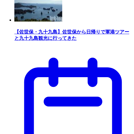
【佐世保・九十九島】佐世保から日帰りで軍港ツアー
と九十九島観光に行ってきた