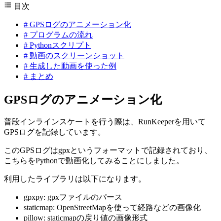
目次
#
GPSログのアニメーション化
#
プログラムの流れ
#
Pythonスクリプト
#
動画のスクリーンショット
#
生成した動画を使った例
#
まとめ
GPSログのアニメーション化
普段インラインスケートを行う際は、RunKeeperを用いて
GPSログを記録しています。
このGPSログはgpxというフォーマットで記録されており、
こちらをPythonで動画化してみることにしました。
利用したライブラリは以下になります。
gpxpy: gpxファイルのパース
staticmap: OpenStreetMapを使って経路などの画像化
pillow: staticmapの戻り値の画像形式