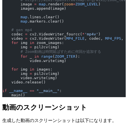
        image 
=
 map
.render(
zoom
=
ZOOM_LEVEL
)
        images.append(image)
        map
.lines.clear()
        map
.markers.clear()
    # gen mp4
    codec 
=
 cv2.VideoWriter_fourcc(
*
'mp4v'
)
    video 
=
 cv2.VideoWriter(
MP4_FILE
, codec, 
MP4_FPS
, (
    for
 img 
in
 zoom_images:
        img 
=
 pil2cv(img)
        # Zoom動画は時間延ばすために何回か追加する
        for
 _ 
in
 range
(
ZOOM_ITER
):
            video.write(img)
    for
 img 
in
 images:
        img 
=
 pil2cv(img)
        video.write(img)
    video.release()
if
 __name__
 ==
 "__main__"
:
    main()
動画のスクリーンショット
生成した動画のスクリーンショットは以下になります。