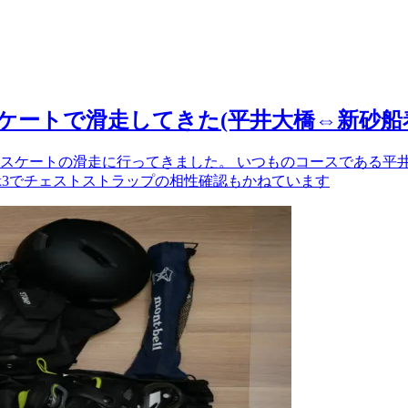
スケートで滑走してきた(平井大橋⇔新砂船
ケートの滑走に行ってきました。 いつものコースである平井大
360x3でチェストストラップの相性確認もかねています