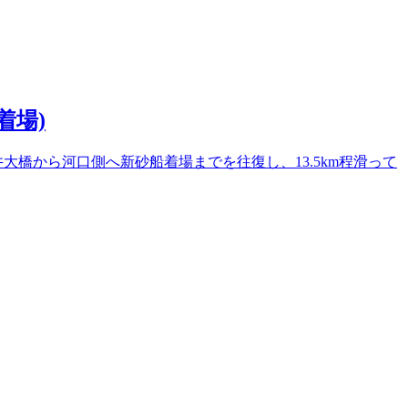
着場)
橋から河口側へ新砂船着場までを往復し、13.5km程滑って