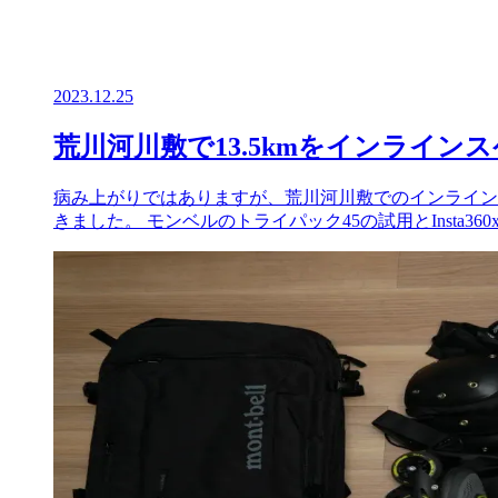
2023.12.25
荒川河川敷で13.5kmをインライン
病み上がりではありますが、荒川河川敷でのインラインス
きました。 モンベルのトライパック45の試用とInsta