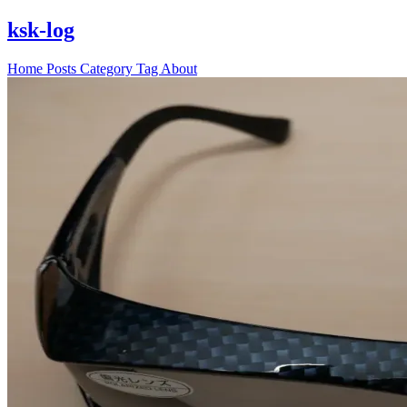
ksk-log
Home
Posts
Category
Tag
About