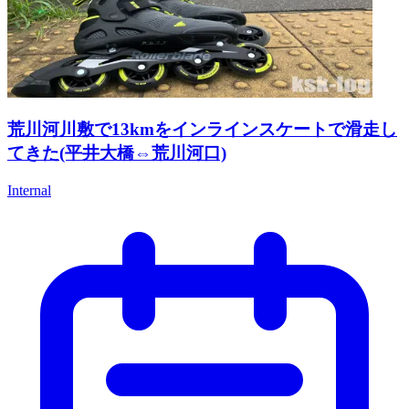
荒川河川敷で13kmをインラインスケートで滑走し
てきた(平井大橋⇔荒川河口)
Internal