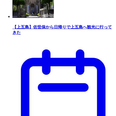
【上五島】佐世保から日帰りで上五島へ観光に行って
きた