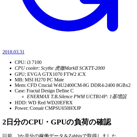
2018.03.31
CPU: i3 7100
CPU cooler: Scythe 虎徹MarkII SCKTT-2000
GPU: EVGA GTX1070 FTW2 iCX
MB: MSI H270 PC Mate
Mem: CFD Crucial W4U2400CM-8G DDR4-2400 8GBx2
Case: Fractal Design Define C
ENERMAX T.B.Silence PWM UCTB14P: 1基増設
HDD: WD Red WD20EFRX
Power: Corsair CMPSU650HXJP
2日分のCPU・GPUの負荷の確認
以前、3か月分の稼働データをZabbixで取得しました。