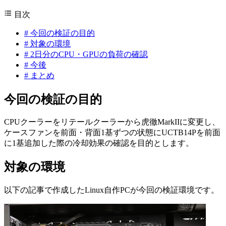
目次
#
今回の検証の目的
#
対象の環境
#
2日分のCPU・GPUの負荷の確認
#
今後
#
まとめ
今回の検証の目的
CPUクーラーをリテールクーラーから虎徹MarkIIに変更し、
ケースファンを前面・背面1基ずつの状態にUCTB14Pを前面
に1基追加した際の冷却効果の確認を目的とします。
対象の環境
以下の記事で作成したLinux自作PCが今回の検証環境です。