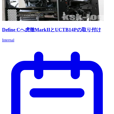
Define Cへ虎徹MarkIIとUCTB14Pの取り付け
Internal