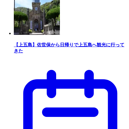
【上五島】佐世保から日帰りで上五島へ観光に行って
きた