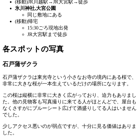
(移動)JR川越駅→JR大宮駅→徒歩
氷川神社,大宮公園
同じ敷地にある
(移動)帰宅
15:30ごろ現地出発
JR大宮駅まで徒歩
各スポットの写真
石戸蒲ザクラ
石戸蒲ザクラは東光寺という小さなお寺の境内にある桜で、
非常に大きな桜が一本生えているだけの場所になります。
この桜は縦横に非常に大きく広がっており、迫力もありまし
た。他の見物客も写真撮りに来てる人がほとんどで、屋台も
なくさすがにブルーシート広げて酒盛りしてる人はいません
でした。
少しアクセス悪いのが弱点ですが、十分に見る価値はありま
した。