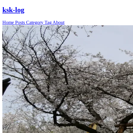
ksk-log
Home
Posts
Category
Tag
About