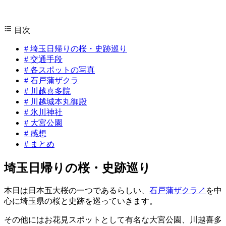
目次
#
埼玉日帰りの桜・史跡巡り
#
交通手段
#
各スポットの写真
#
石戸蒲ザクラ
#
川越喜多院
#
川越城本丸御殿
#
氷川神社
#
大宮公園
#
感想
#
まとめ
埼玉日帰りの桜・史跡巡り
本日は日本五大桜の一つであるらしい、
石戸蒲ザクラ
↗
を中
心に埼玉県の桜と史跡を巡っていきます。
その他にはお花見スポットとして有名な大宮公園、川越喜多