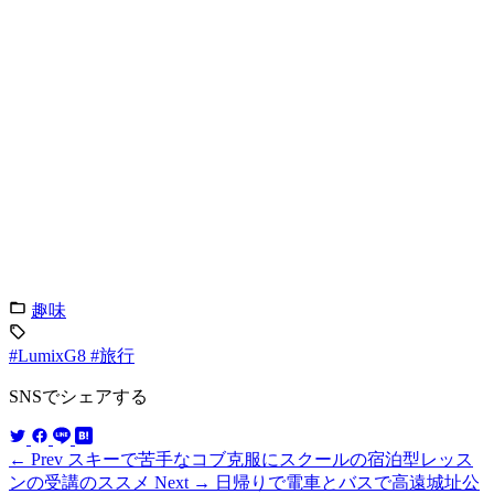
趣味
#LumixG8
#旅行
SNSでシェアする
← Prev
スキーで苦手なコブ克服にスクールの宿泊型レッス
ンの受講のススメ
Next →
日帰りで電車とバスで高遠城址公