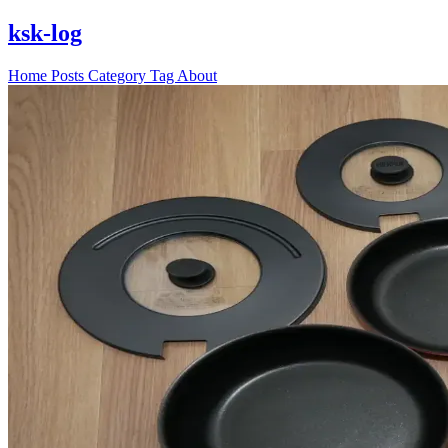
ksk-log
Home
Posts
Category
Tag
About