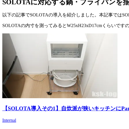
SOLOTAに対応する鍋・フライパンを
以下の記事でSOLOTAの導入を紹介しました。本記事ではS
SOLOTAの内寸を測ってみるとW25xH23xD17cmくら
【SOLOTA導入その1】自炊派が狭いキッチンにPa
Internal