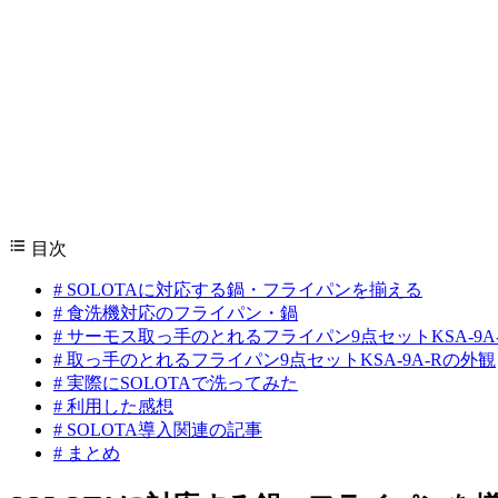
目次
#
SOLOTAに対応する鍋・フライパンを揃える
#
食洗機対応のフライパン・鍋
#
サーモス取っ手のとれるフライパン9点セットKSA-9A-
#
取っ手のとれるフライパン9点セットKSA-9A-Rの外観
#
実際にSOLOTAで洗ってみた
#
利用した感想
#
SOLOTA導入関連の記事
#
まとめ