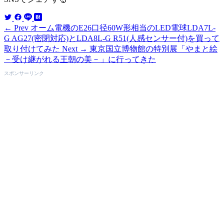
← Prev
オーム電機のE26口径60W形相当のLED電球LDA7L-
G AG27(密閉対応)とLDA8L-G R51(人感センサー付)を買って
取り付けてみた
Next →
東京国立博物館の特別展「やまと絵
－受け継がれる王朝の美－」に行ってきた
スポンサーリンク