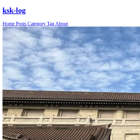
ksk-log
Home
Posts
Category
Tag
About