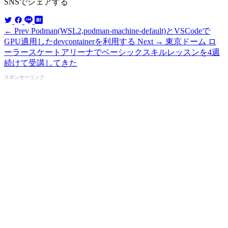
SNSでシェアする
← Prev
Podman(WSL2,podman-machine-default)とVSCodeで
GPU適用したdevcontainerを利用する
Next →
東京ドーム ロ
ーラースケートアリーナでベーシックスキルレッスンを4週
続けて受講してきた
スポンサーリンク