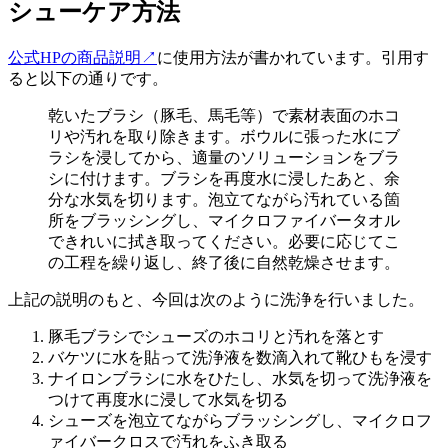
シューケア方法
公式HPの商品説明
↗
に使用方法が書かれています。引用す
ると以下の通りです。
乾いたブラシ（豚毛、馬毛等）で素材表面のホコ
リや汚れを取り除きます。ボウルに張った水にブ
ラシを浸してから、適量のソリューションをブラ
シに付けます。ブラシを再度水に浸したあと、余
分な水気を切ります。泡立てながら汚れている箇
所をブラッシングし、マイクロファイバータオル
できれいに拭き取ってください。必要に応じてこ
の工程を繰り返し、終了後に自然乾燥させます。
上記の説明のもと、今回は次のように洗浄を行いました。
豚毛ブラシでシューズのホコリと汚れを落とす
バケツに水を貼って洗浄液を数滴入れて靴ひもを浸す
ナイロンブラシに水をひたし、水気を切って洗浄液を
つけて再度水に浸して水気を切る
シューズを泡立てながらブラッシングし、マイクロフ
ァイバークロスで汚れをふき取る