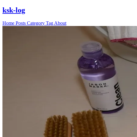
ksk-log
Home
Posts
Category
Tag
About