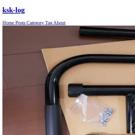
ksk-log
Home
Posts
Category
Tag
About