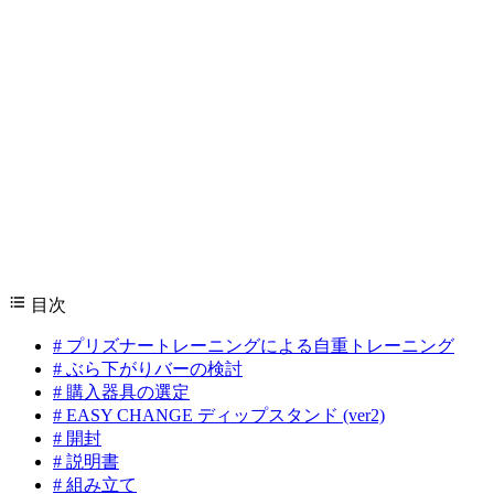
目次
#
プリズナートレーニングによる自重トレーニング
#
ぶら下がりバーの検討
#
購入器具の選定
#
EASY CHANGE ディップスタンド (ver2)
#
開封
#
説明書
#
組み立て