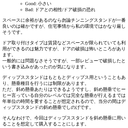
Good: 小さい
Bad: ドアとの相性/ドア破損の恐れ
スペースに余裕があるのなら勿論チンニングスタンドが一番
良いのは確かですが、住宅事情から私の環境ではかなり厳し
そうです。
ドア取り付けタイプは賃貸などスペースが限られていても利
用ができるのは魅力ですが、ドアの破損は怖いところがあり
ます。
一般的には問題なさそうですが、一部レビューで破損したと
いう書き込みがあったのが気になります。
ディップススタンドはもともとディップス用ということもあ
り、懸垂種目を行うには制限があります。
ただ、斜め懸垂あたりはできるようですし、斜め懸垂でヒー
ヒー言っている自分のレベルでは完全な懸垂が行えるまでは
年単位の時間を要することが想定されるので、当分の間はデ
ィップススタンドの斜め懸垂でしのげです。
そんなわけで、今回はディップススタンドを斜め懸垂に用い
ることを想定して購入することにします。