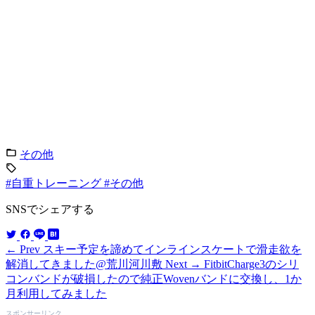
その他
#自重トレーニング
#その他
SNSでシェアする
← Prev
スキー予定を諦めてインラインスケートで滑走欲を
解消してきました@荒川河川敷
Next →
FitbitCharge3のシリ
コンバンドが破損したので純正Wovenバンドに交換し、1か
月利用してみました
スポンサーリンク