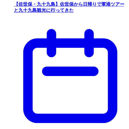
【佐世保・九十九島】佐世保から日帰りで軍港ツアー
と九十九島観光に行ってきた