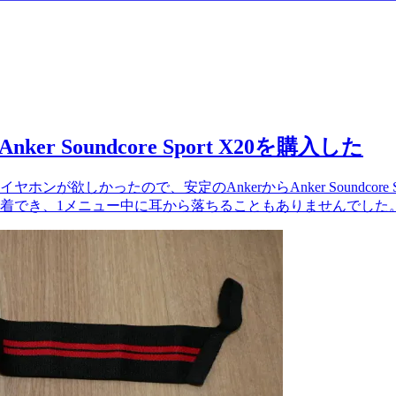
Soundcore Sport X20を購入した
欲しかったので、安定のAnkerからAnker Soundcore 
着でき、1メニュー中に耳から落ちることもありませんでした