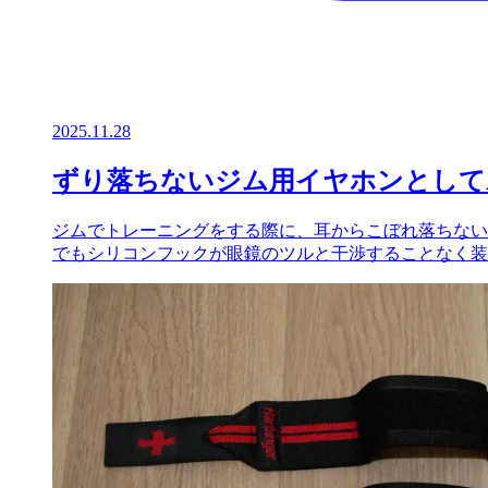
2025.11.28
ずり落ちないジム用イヤホンとしてAnker 
ジムでトレーニングをする際に、耳からこぼれ落ちないイヤホンが
でもシリコンフックが眼鏡のツルと干渉することなく装