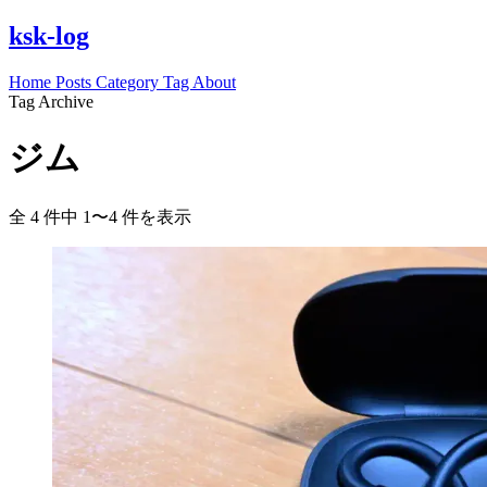
ksk-log
Home
Posts
Category
Tag
About
Tag Archive
ジム
全 4 件中 1〜4 件を表示