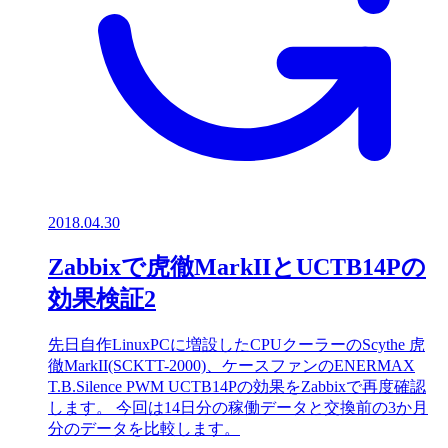
2018.04.30
Zabbixで虎徹MarkIIとUCTB14Pの
効果検証2
先日自作LinuxPCに増設したCPUクーラーのScythe 虎
徹MarkII(SCKTT-2000)、ケースファンのENERMAX
T.B.Silence PWM UCTB14Pの効果をZabbixで再度確認
します。 今回は14日分の稼働データと交換前の3か月
分のデータを比較します。