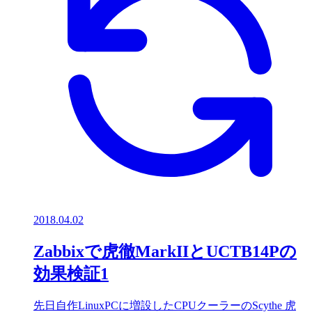
2018.04.02
Zabbixで虎徹MarkIIとUCTB14Pの
効果検証1
先日自作LinuxPCに増設したCPUクーラーのScythe 虎