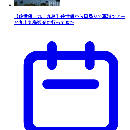
【佐世保・九十九島】佐世保から日帰りで軍港ツアー
と九十九島観光に行ってきた