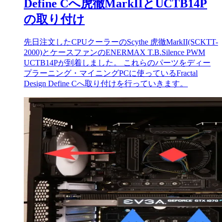
Define Cへ虎徹MarkIIとUCTB14P
の取り付け
先日注文したCPUクーラーのScythe 虎徹MarkII(SCKTT-
2000)とケースファンのENERMAX T.B.Silence PWM
UCTB14Pが到着しました。 これらのパーツをディー
プラーニング・マイニングPCに使っているFractal
Design Define Cへ取り付けを行っていきます。