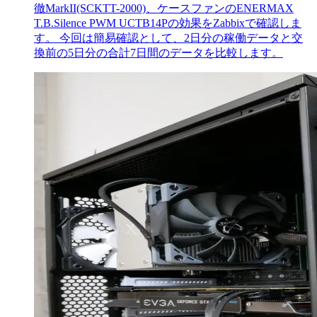
徹MarkII(SCKTT-2000)、ケースファンのENERMAX
T.B.Silence PWM UCTB14Pの効果をZabbixで確認しま
す。 今回は簡易確認として、2日分の稼働データと交
換前の5日分の合計7日間のデータを比較します。