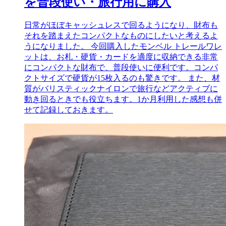
を普段使い・旅行用に購入
日常がほぼキャッシュレスで回るようになり、財布も
それを踏まえたコンパクトなものにしたいと考えるよ
うになりました。 今回購入したモンベル トレールワレ
ットは、お札・硬貨・カードを適度に収納できる非常
にコンパクトな財布で、普段使いに便利です。コンパ
クトサイズで硬貨が15枚入るのも驚きです。 また、材
質がバリスティックナイロンで旅行などアクティブに
動き回るときでも役立ちます。1か月利用した感想も併
せて記録しておきます。