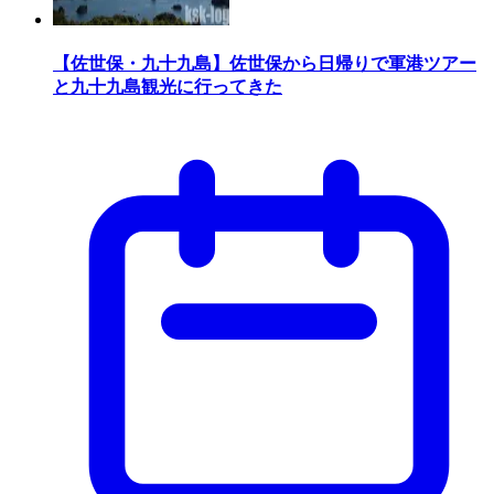
【佐世保・九十九島】佐世保から日帰りで軍港ツアー
と九十九島観光に行ってきた