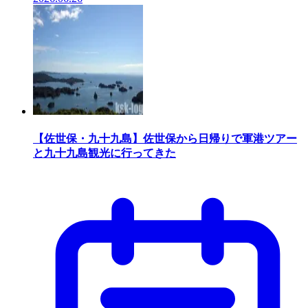
【佐世保・九十九島】佐世保から日帰りで軍港ツアー
と九十九島観光に行ってきた