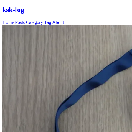
ksk-log
Home
Posts
Category
Tag
About