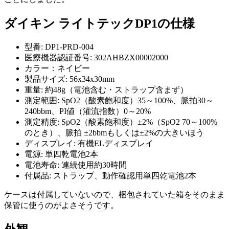
ダイキン ライトテックDP1の仕様
型番: DP1-PRD-004
医療機器認証番号: 302AHBZX00002000
カラー：ネイビー
製品サイズ: 56x34x30mm
重量: 約48g（電池含む・ストラップ含まず）
測定範囲: SpO2（酸素飽和度）35～100%、脈拍30～
240bbm、PI値（灌流指数）0～20%
測定精度: SpO2（酸素飽和度）±2%（SpO2 70～100%
のとき）、脈拍 ±2bbmもしくは±2%の大きいほう
ディスプレイ: 有機ELディスプレイ
電源: 単四乾電池2本
電池寿命: 連続使用約30時間
付属品: ストラップ、動作確認用単四乾電池2本
ケースは付属していないので、梱包されていた箱をそのまま
保管に使うのがよさそうです。