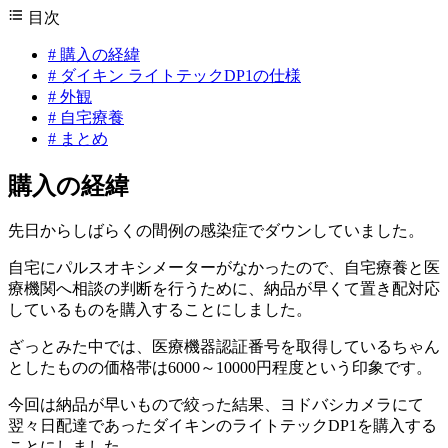
目次
#
購入の経緯
#
ダイキン ライトテックDP1の仕様
#
外観
#
自宅療養
#
まとめ
購入の経緯
先日からしばらくの間例の感染症でダウンしていました。
自宅にパルスオキシメーターがなかったので、自宅療養と医
療機関へ相談の判断を行うために、納品が早くて置き配対応
しているものを購入することにしました。
ざっとみた中では、医療機器認証番号を取得しているちゃん
としたものの価格帯は6000～10000円程度という印象です。
今回は納品が早いもので絞った結果、ヨドバシカメラにて
翌々日配達であったダイキンのライトテックDP1を購入する
ことにしました。