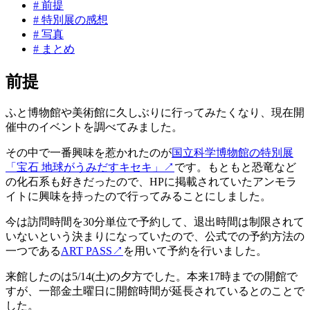
#
前提
#
特別展の感想
#
写真
#
まとめ
前提
ふと博物館や美術館に久しぶりに行ってみたくなり、現在開
催中のイベントを調べてみました。
その中で一番興味を惹かれたのが
国立科学博物館の特別展
「宝石 地球がうみだすキセキ」
↗
です。もともと恐竜など
の化石系も好きだったので、HPに掲載されていたアンモラ
イトに興味を持ったので行ってみることにしました。
今は訪問時間を30分単位で予約して、退出時間は制限されて
いないという決まりになっていたので、公式での予約方法の
一つである
ART PASS
↗
を用いて予約を行いました。
来館したのは5/14(土)の夕方でした。本来17時までの開館で
すが、一部金土曜日に開館時間が延長されているとのことで
した。