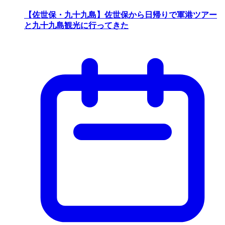
【佐世保・九十九島】佐世保から日帰りで軍港ツアー
と九十九島観光に行ってきた