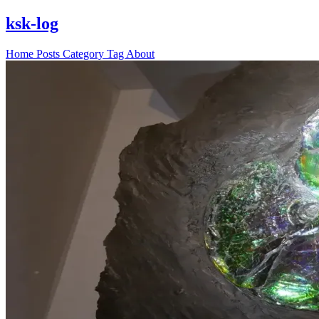
ksk-log
Home
Posts
Category
Tag
About