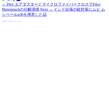
← Prev
エアダスターとマイクロファイバークロスでFilco
Majestouchの分解清掃
Next →
インド出張の蚊対策にムヒ ム
シペールα30を用意した話
スポンサーリンク