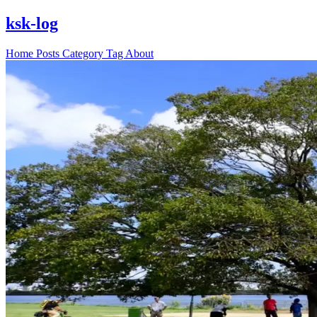
ksk-log
Home
Posts
Category
Tag
About