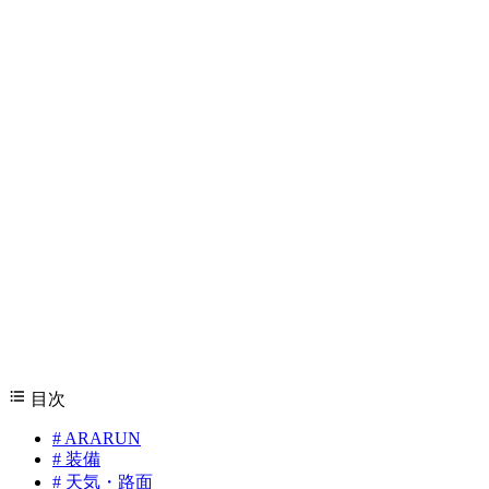
目次
#
ARARUN
#
装備
#
天気・路面