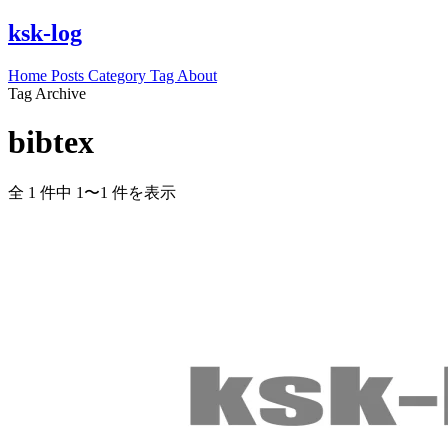
ksk-log
Home
Posts
Category
Tag
About
Tag Archive
bibtex
全 1 件中 1〜1 件を表示