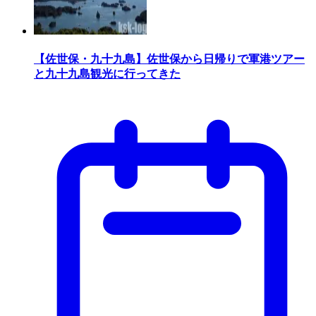
【佐世保・九十九島】佐世保から日帰りで軍港ツアー
と九十九島観光に行ってきた