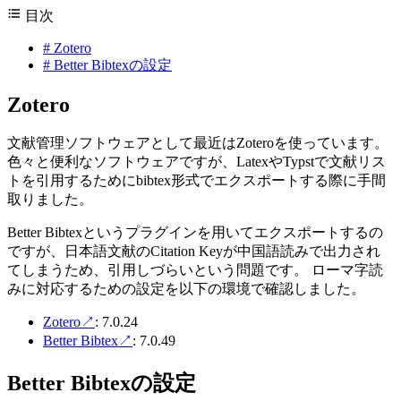
目次
#
Zotero
#
Better Bibtexの設定
Zotero
文献管理ソフトウェアとして最近はZoteroを使っています。
色々と便利なソフトウェアですが、LatexやTypstで文献リス
トを引用するためにbibtex形式でエクスポートする際に手間
取りました。
Better Bibtexというプラグインを用いてエクスポートするの
ですが、日本語文献のCitation Keyが中国語読みで出力され
てしまうため、引用しづらいという問題です。 ローマ字読
みに対応するための設定を以下の環境で確認しました。
Zotero
↗
: 7.0.24
Better Bibtex
↗
: 7.0.49
Better Bibtexの設定