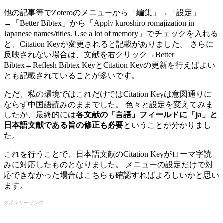
他の記事等でZoteroのメニューから「編集」→「設定」
→「Better Bibtex」から「Apply kuroshiro romajization in
Japanese names/titles. Use a lot of memory」でチェックを入れる
と、Citation Keyが変更されると記載がありました。 さらに
反映されない場合は、文献を右クリック→Better
Bibtex→Reflesh Bibtex KeyとCitation Keyの更新を行えばよい
とも記載されていることが多いです。
ただ、私の環境ではこれだけではCitation Keyは意図通りに
ならず中国語読みのままでした。 色々と設定を変えてみま
したが、最終的には
各文献の「言語」フィールドに「ja」と
日本語文献である旨の修正も必要
ということが分かりまし
た。
これを行うことで、日本語文献のCitation Keyがローマ字読
みに対応したものとなりました。 メニューの設定だけで対
応できなかった場合はこちらも確認すればよろしいかと思い
ます。
スポンサーリンク