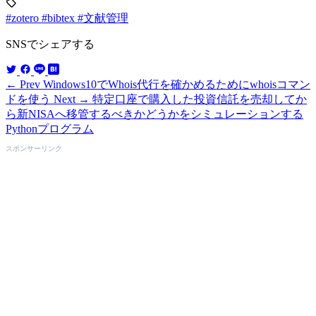
#zotero
#bibtex
#文献管理
SNSでシェアする
← Prev
Windows10でWhois代行を確かめるためにwhoisコマン
ドを使う
Next →
特定口座で購入した投資信託を売却してか
ら新NISAへ移管するべきかどうかをシミュレーションする
Pythonプログラム
スポンサーリンク