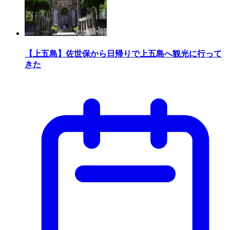
【上五島】佐世保から日帰りで上五島へ観光に行って
きた