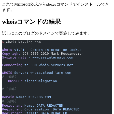
これでMicrosoft公式から
コマンドでインストールでき
whois
ます。
whoisコマンドの結果
試しにこのブログのドメインで実施してみます。
>
 whois ksk-log.com
Whois
 v1.21
 -
 Domain
 information
 lookup
Copyright
 (C) 2005-2019 Mark Russinovich
Sysinternals
 -
 www.sysinternals.com
Connecting
 to
 COM.whois-servers.net...
WHOIS
 Server:
 whois.cloudflare.com
# (省略)
   DNSSEC:
 signedDelegation
# (省略)
Domain
 Name:
 KSK-LOG.COM
# (省略)
Registrant
 Name:
 DATA
 REDACTED
Registrant
 Organization:
 DATA
 REDACTED
Registrant
 Street:
 DATA
 REDACTED