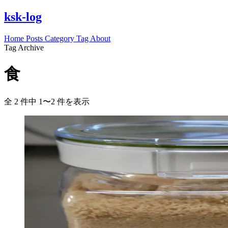
ksk-log
Home
Posts
Category
Tag
About
Tag Archive
食
全 2 件中 1〜2 件を表示