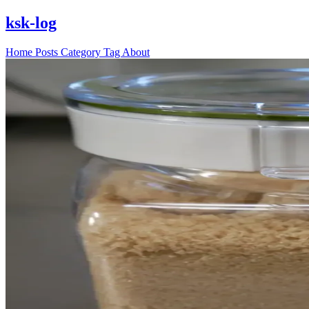
ksk-log
Home
Posts
Category
Tag
About