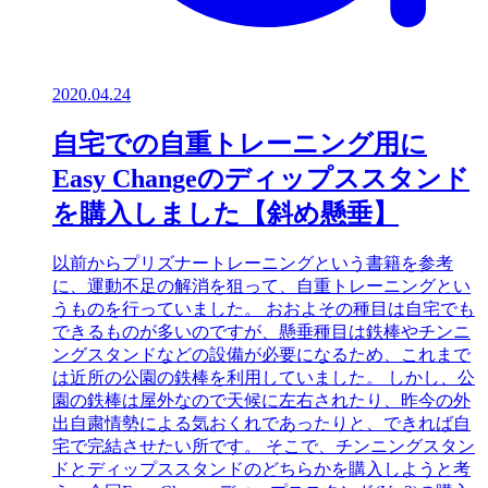
2020.04.24
自宅での自重トレーニング用に
Easy Changeのディップススタンド
を購入しました【斜め懸垂】
以前からプリズナートレーニングという書籍を参考
に、運動不足の解消を狙って、自重トレーニングとい
うものを行っていました。 おおよその種目は自宅でも
できるものが多いのですが、懸垂種目は鉄棒やチンニ
ングスタンドなどの設備が必要になるため、これまで
は近所の公園の鉄棒を利用していました。 しかし、公
園の鉄棒は屋外なので天候に左右されたり、昨今の外
出自粛情勢による気おくれであったりと、できれば自
宅で完結させたい所です。 そこで、チンニングスタン
ドとディップススタンドのどちらかを購入しようと考