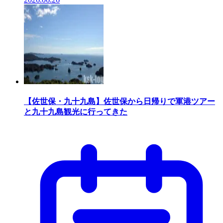
【佐世保・九十九島】佐世保から日帰りで軍港ツアー
と九十九島観光に行ってきた