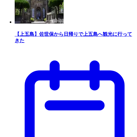
【上五島】佐世保から日帰りで上五島へ観光に行って
きた