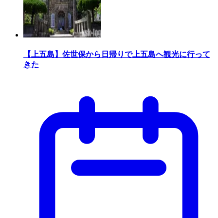
【上五島】佐世保から日帰りで上五島へ観光に行って
きた