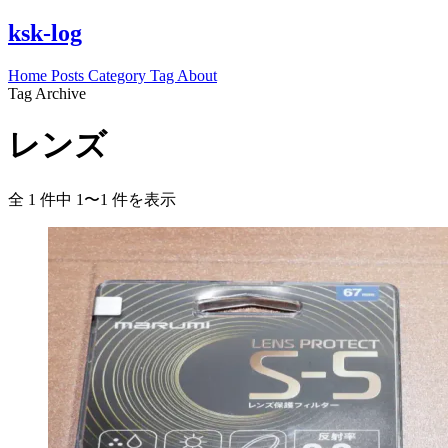
ksk-log
Home
Posts
Category
Tag
About
Tag Archive
レンズ
全 1 件中 1〜1 件を表示