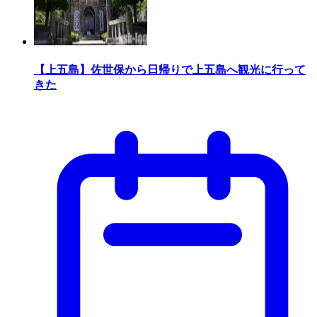
【上五島】佐世保から日帰りで上五島へ観光に行って
きた