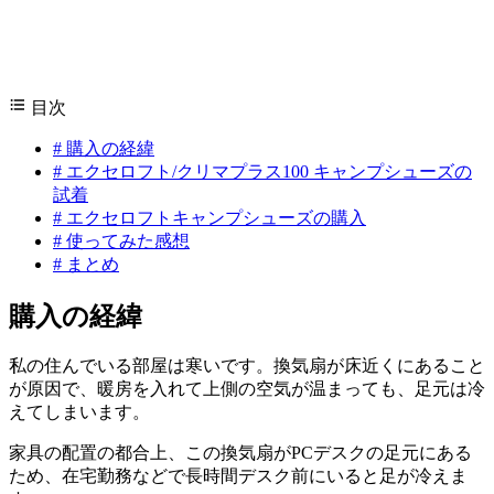
目次
#
購入の経緯
#
エクセロフト/クリマプラス100 キャンプシューズの
試着
#
エクセロフトキャンプシューズの購入
#
使ってみた感想
#
まとめ
購入の経緯
私の住んでいる部屋は寒いです。換気扇が床近くにあること
が原因で、暖房を入れて上側の空気が温まっても、足元は冷
えてしまいます。
家具の配置の都合上、この換気扇がPCデスクの足元にある
ため、在宅勤務などで長時間デスク前にいると足が冷えま