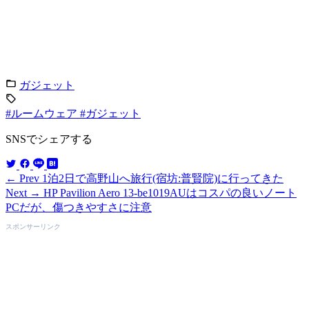
ガジェット
#ルームウェア
#ガジェット
SNSでシェアする
← Prev
1泊2日で高野山へ旅行(宿坊:普賢院)に行ってきた
Next →
HP Pavilion Aero 13-be1019AUはコスパの良いノート
PCだが、傷つきやすさに注意
スポンサーリンク