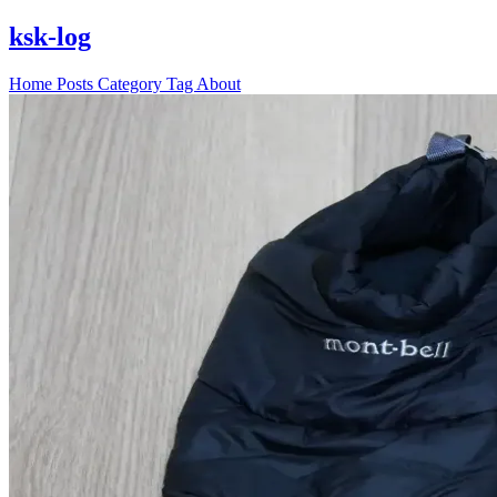
ksk-log
Home
Posts
Category
Tag
About