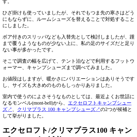
す。
ひざ掛けも使っていましたが、それでもつま先の寒さはどう
にもならずに、ルームシューズを替えることで対処すること
にしました。
ボア付きのスリッパなども入替先として検討しましたが、踵
まで覆うようなものが少ない上に、私の足のサイズだと足り
ない事が多かったです。
そこで調査の幅を広げて、テント泊などで利用するフットウ
ォーマー、キャンプシューズまで調べてみました。
お値段はしますが、暖かさにバリエーションはありそうです
し、サイズも大きめのものもしっかりありました。
室内で使うのによさそうなものとしては、最近よくお世話に
なるモンベル(mont-bell)から、
エクセロフトキャンプシュー
ズ
↗
、
クリマプラス 100 キャンプシューズ
↗
の2つが候補と
して挙がりました。
エクセロフト/クリマプラス100 キャン