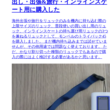
出し・出張&旅行・インラインスケ
ート用に購入した
海外出張や旅行をリュックのみを機内に持ち込む際の
上限サイズのリュック、普段使いの買い出し用のリュ
ック、インラインスケートの持ち運び用リュックの3つ
を兼ねるリュックとして、モンベルのトライバック45
を購入しました。 まだ機内持ち込みまでは試せていま
せんが、その他用途では問題なく使えております。 た
だ、かなり割り切った種類のリュックでもあるので購
入の際にはよく検討する必要があるかと思います。