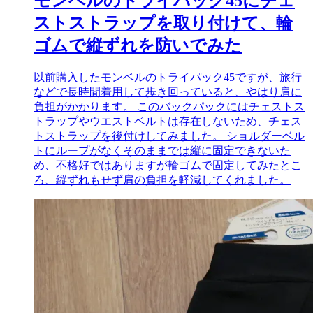
モンベルのトライパック45にチェ
ストストラップを取り付けて、輪
ゴムで縦ずれを防いでみた
以前購入したモンベルのトライパック45ですが、旅行
などで長時間着用して歩き回っていると、やはり肩に
負担がかかります。 このバックパックにはチェストス
トラップやウエストベルトは存在しないため、チェス
トストラップを後付けしてみました。 ショルダーベル
トにループがなくそのままでは縦に固定できないた
め、不格好ではありますが輪ゴムで固定してみたとこ
ろ、縦ずれもせず肩の負担を軽減してくれました。