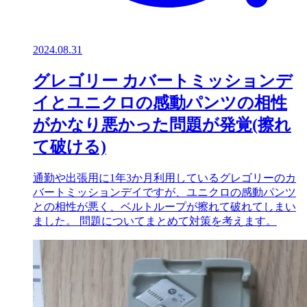
2024.08.31
グレゴリー カバートミッションデ
イとユニクロの感動パンツの相性
がかなり悪かった問題が発覚(擦れ
て破ける)
通勤や出張用に1年3か月利用しているグレゴリーのカ
バートミッションデイですが、ユニクロの感動パンツ
との相性が悪く、ベルトループが擦れて破れてしまい
ました。 問題についてまとめて対策を考えます。