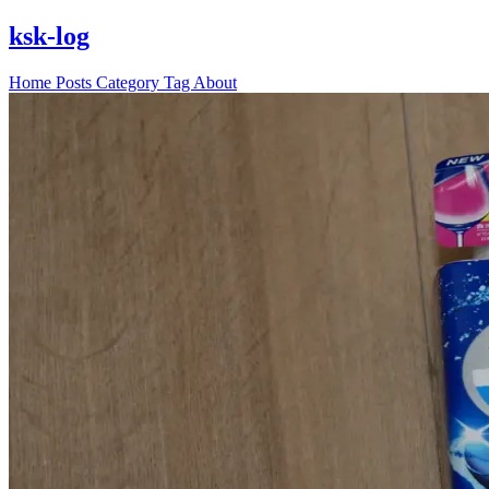
ksk-log
Home
Posts
Category
Tag
About