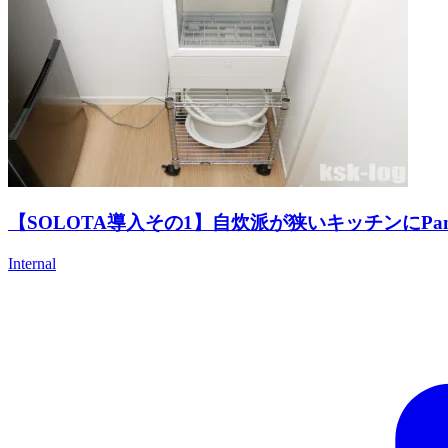
【SOLOTA導入その1】自炊派が狭いキッチンにPa
Internal