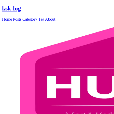
ksk-log
Home
Posts
Category
Tag
About