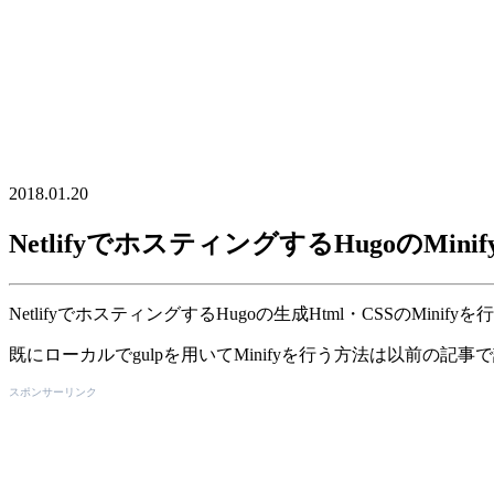
2018.01.20
NetlifyでホスティングするHugoのMinif
NetlifyでホスティングするHugoの生成Html・CSSのMinify
既にローカルでgulpを用いてMinifyを行う方法は以前の記事
スポンサーリンク