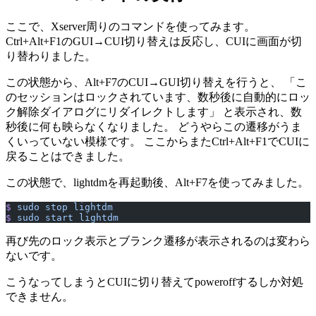
ここで、Xserver周りのコマンドを使ってみます。
Ctrl+Alt+F1のGUI→CUI切り替えは反応し、CUIに画面が切
り替わりました。
この状態から、Alt+F7のCUI→GUI切り替えを行うと、 「こ
のセッションはロックされています、数秒後に自動的にロッ
ク解除ダイアログにリダイレクトします」 と表示され、数
秒後に何も映らなくなりました。 どうやらこの遷移がうま
くいっていない模様です。 ここからまたCtrl+Alt+F1でCUIに
戻ることはできました。
この状態で、lightdmを再起動後、Alt+F7を使ってみました。
$
 sudo
 stop
 lightdm
$
 sudo
 start
 lightdm
再び先のロック表示とブランク遷移が表示されるのは変わら
ないです。
こうなってしまうとCUIに切り替えてpoweroffするしか対処
できません。