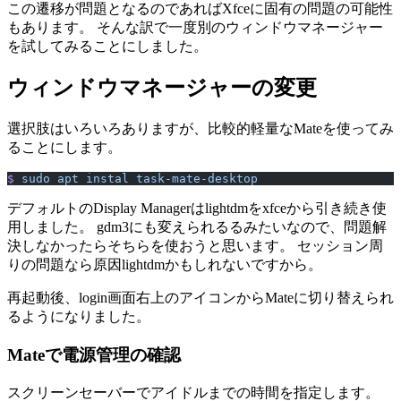
この遷移が問題となるのであればXfceに固有の問題の可能性
もあります。 そんな訳で一度別のウィンドウマネージャー
を試してみることにしました。
ウィンドウマネージャーの変更
選択肢はいろいろありますが、比較的軽量なMateを使ってみ
ることにします。
$
 sudo
 apt
 instal
 task-mate-desktop
デフォルトのDisplay Managerはlightdmをxfceから引き続き使
用しました。 gdm3にも変えられるるみたいなので、問題解
決しなかったらそちらを使おうと思います。 セッション周
りの問題なら原因lightdmかもしれないですから。
再起動後、login画面右上のアイコンからMateに切り替えられ
るようになりました。
Mateで電源管理の確認
スクリーンセーバーでアイドルまでの時間を指定します。