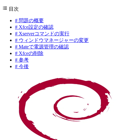
目次
#
問題の概要
#
Xfce設定の確認
#
Xserverコマンドの実行
#
ウィンドウマネージャーの変更
#
Mateで電源管理の確認
#
Xfceの削除
#
参考
#
今後