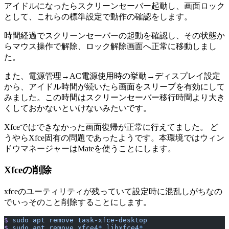
アイドルになったらスクリーンセーバー起動し、画面ロック
として、これらの標準設定で動作の確認をします。
時間経過でスクリーンセーバーの起動を確認し、その状態か
らマウス操作で解除、ロック解除画面へ正常に移動しまし
た。
また、電源管理→AC電源使用時の挙動→ディスプレイ設定
から、アイドル時間が続いたら画面をスリープを有効にして
みました。この時間はスクリーンセーバー移行時間より大き
くしておかないといけないみたいです。
Xfceではできなかった画面復帰が正常に行えてました。 ど
うやらXfce固有の問題であったようです。本環境ではウィン
ドウマネージャーはMateを使うことにします。
Xfceの削除
xfceのユーティリティが残っていて設定時に混乱しがちなの
でいっそのこと削除することにします。
$
 sudo
 apt
 remove
 task-xfce-desktop
$
 sudo
 apt
 remove
 xfce4
*
 libxfce4
*