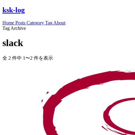
ksk-log
Home
Posts
Category
Tag
About
Tag Archive
slack
全 2 件中 1〜2 件を表示