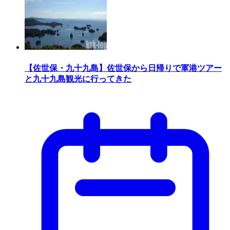
【佐世保・九十九島】佐世保から日帰りで軍港ツアー
と九十九島観光に行ってきた