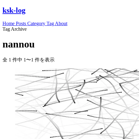
ksk-log
Home
Posts
Category
Tag
About
Tag Archive
nannou
全 1 件中 1〜1 件を表示