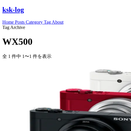
ksk-log
Home
Posts
Category
Tag
About
Tag Archive
WX500
全 1 件中 1〜1 件を表示