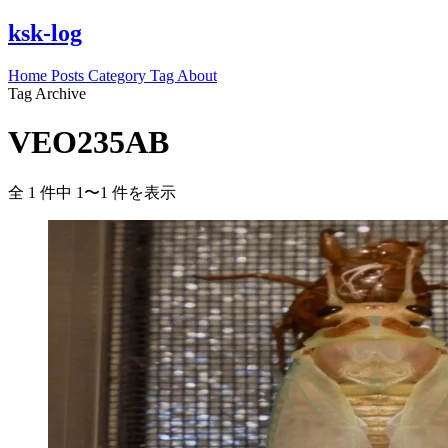
ksk-log
Home
Posts
Category
Tag
About
Tag Archive
VEO235AB
全 1 件中 1〜1 件を表示