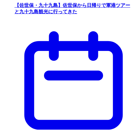
【佐世保・九十九島】佐世保から日帰りで軍港ツアー
と九十九島観光に行ってきた