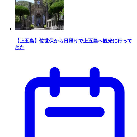
【上五島】佐世保から日帰りで上五島へ観光に行って
きた