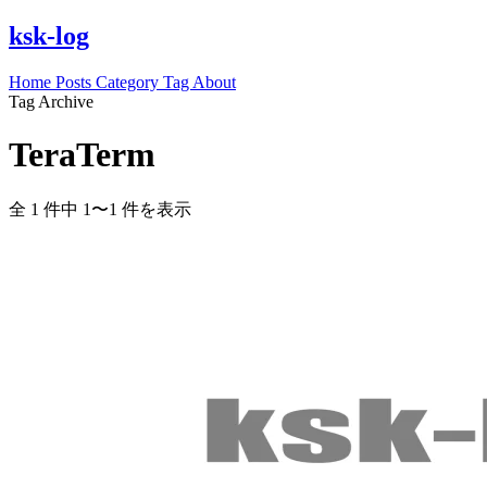
ksk-log
Home
Posts
Category
Tag
About
Tag Archive
TeraTerm
全 1 件中 1〜1 件を表示