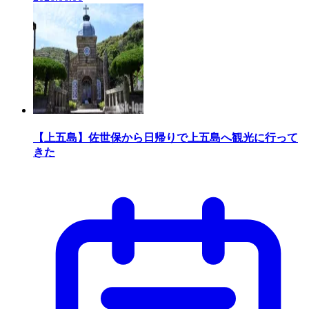
【上五島】佐世保から日帰りで上五島へ観光に行って
きた