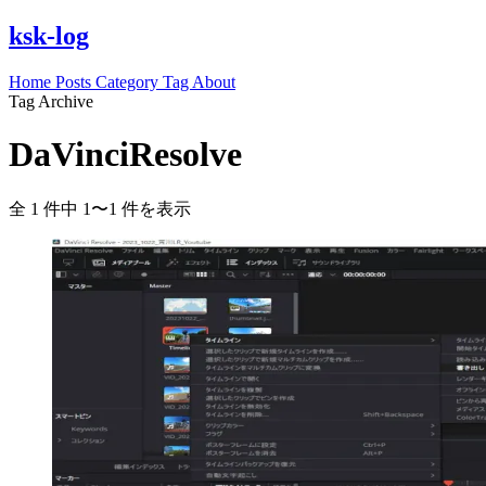
ksk-log
Home
Posts
Category
Tag
About
Tag Archive
DaVinciResolve
全 1 件中 1〜1 件を表示