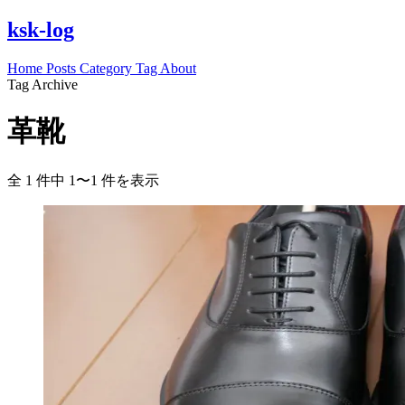
ksk-log
Home
Posts
Category
Tag
About
Tag Archive
革靴
全 1 件中 1〜1 件を表示