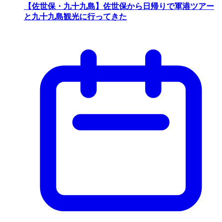
【佐世保・九十九島】佐世保から日帰りで軍港ツアー
と九十九島観光に行ってきた