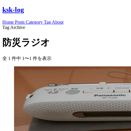
ksk-log
Home
Posts
Category
Tag
About
Tag Archive
防災ラジオ
全 1 件中 1〜1 件を表示