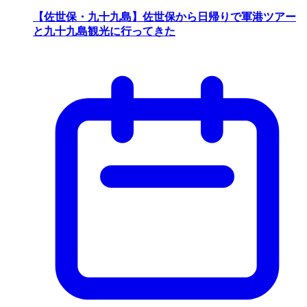
【佐世保・九十九島】佐世保から日帰りで軍港ツアー
と九十九島観光に行ってきた